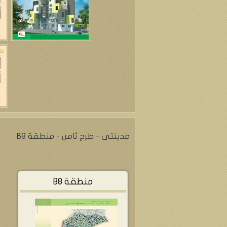
مدينتى - طرح ثامن - منطقة B8
منطقة B8