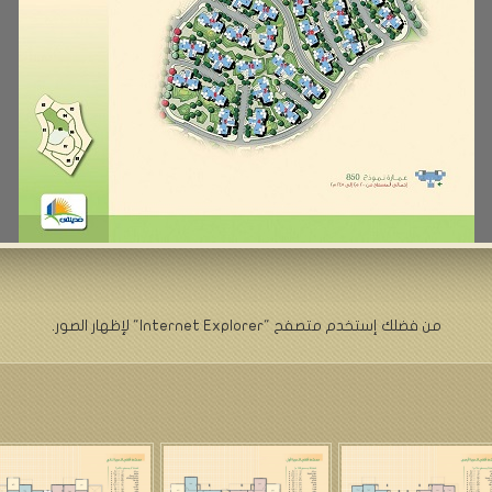
من فضلك إستخدم متصفح "Internet Explorer" لإظهار الصور.