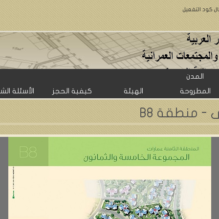
ال كود التفعيل
المدن
المطروحة
الهيئة
كيفية الحجز
الأسئلة الش
 - منطقة B8